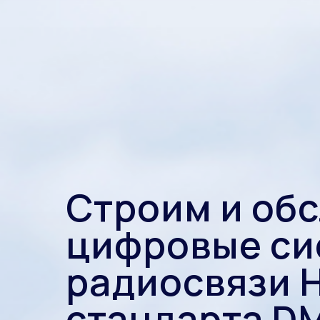
Строим и об
цифровые си
радиосвязи H
стандарта D