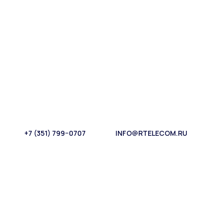
+7 (351) 799−0707
INFO@RTELECOM.RU
+7 (351) 799−0707
INFO@RTELECOM.RU