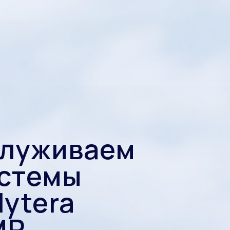
служиваем
стемы
ytera
MR